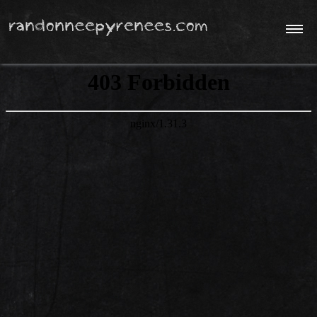
'
Météo / Webcam
Philosophie...
Contact